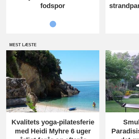
fodspor
strandpar
MEST LÆSTE
Kvalitets yoga-pilatesferie
Smuk
med Heidi Myhre 6 uger
Paradisi