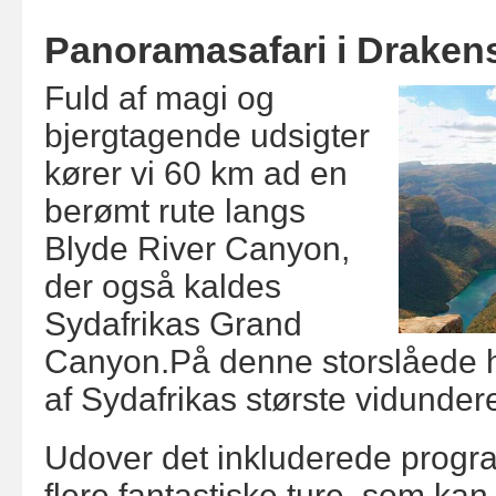
Panoramasafari i Draken
Fuld af magi og
bjergtagende udsigter
kører vi 60 km ad en
berømt rute langs
Blyde River Canyon,
der også kaldes
Sydafrikas Grand
Canyon.
På denne storslåede h
af Sydafrikas største vidunder
Udover det inkluderede progr
flere fantastiske ture, som kan 