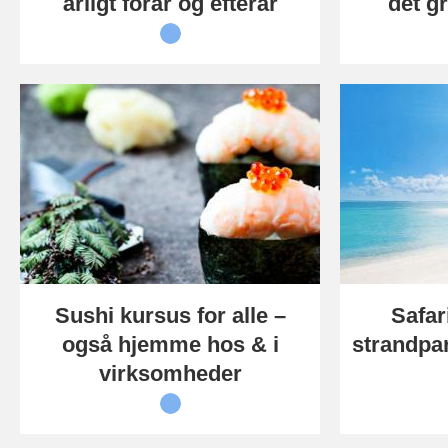
årligt forår og efterår
det g
Sushi kursus for alle –
Safar
også hjemme hos & i
strandpar
virksomheder