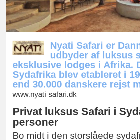
Nyati Safari er Da
udbyder af luksus 
eksklusive lodges i Afrika. 
Sydafrika blev etableret i 
end 30.000 danskere rejst m
www.nyati-safari.dk
Privat luksus Safari i Syd
personer
Bo midt i den storslåede sydafr