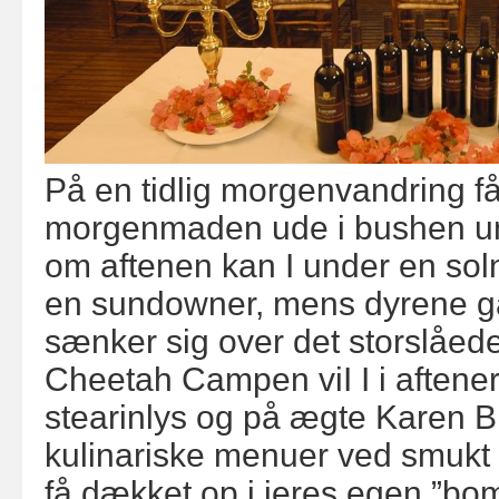
På en tidlig morgenvandring få
morgenmaden ude i bushen un
om aftenen kan I under en so
en sundowner, mens dyrene går
sænker sig over det storslåed
Cheetah Campen viI I i aftene
stearinlys og på ægte Karen Bl
kulinariske menuer ved smukt 
få dækket op i jeres egen ”boma