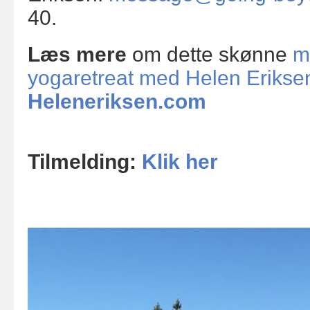
40.
Læs mere
om dette skønne
m
yogaretreat med Helen Erikse
Heleneriksen.com
Tilmelding:
Klik her