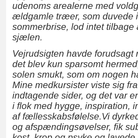
udenoms arealerne med voldg
ældgamle træer, som duvede i 
sommerbrise, lod intet tilbage 
sjælen.
Vejrudsigten havde forudsagt 
det blev kun sparsomt hermed,
solen smukt, som om nogen hav
Mine medkursister viste sig fr
indtagende sider, og det var en
i flok med hygge, inspiration, 
af fællesskabsfølelse.Vi dyrk
og afspændingsøvelser, fik su
kost, krop og psyke og lavede