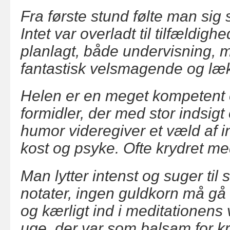
Fra første stund følte man sig
Intet var overladt til tilfældigh
planlagt, både undervisning, 
fantastisk velsmagende og læk
Helen er en meget kompetent 
formidler, der med stor indsig
humor videregiver et væld af i
kost og psyke. Ofte krydret m
Man lytter intenst og suger til
notater, ingen guldkorn må gå 
og kærligt ind i meditationens
uge, der var som balsam for kr