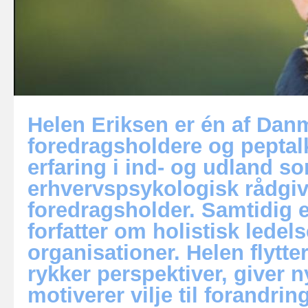
Helen Eriksen er én af Dan
foredragsholdere og peptal
erfaring i ind- og udland s
erhvervspsykologisk rådgiv
foredragsholder. Samtidig 
forfatter om holistisk ledels
organisationer. Helen flytte
rykker perspektiver, giver n
motiverer vilje til forandri