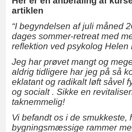
Her er én anbefaling af kurset
artiklen
“I begyndelsen af juli måned 2
dages sommer-retreat med med
reflektion ved psykolog Helen 
Jeg har prøvet mangt og meget 
aldrig tidligere har jeg på så ko
eklatant og radikalt løft såvel f
og socialt . Sikke en revitalise
taknemmelig!
Vi befandt os i de smukkeste, 
bygningsmæssige rammer med hø