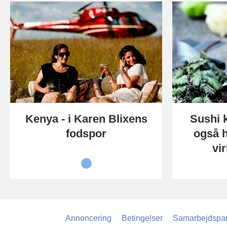
Kenya - i Karen Blixens
Sushi k
fodspor
også 
vi
Annoncering
Betingelser
Samarbejdspar