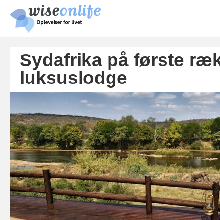
Skip
main
cont
Sydafrika på første ræ
luksuslodge