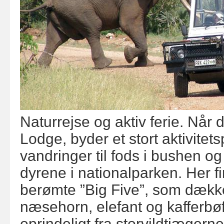
Naturrejse og
aktiv ferie. Når 
Lodge, byder et stort aktivite
vandringer til fods i bushen og
dyrene i nationalparken. Her fi
berømte ”Big Five”, som dække
næsehorn, elefant og kafferbø
oprindeligt fra storvildtjæger