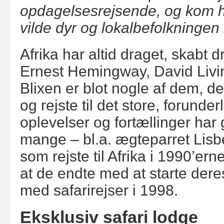
opdagelsesrejsende, og kom he
vilde dyr og lokalbefolkningen 
Afrika har altid draget, skabt 
Ernest Hemingway, David Livi
Blixen er blot nogle af dem, d
og rejste til det store, forunde
oplevelser og fortællinger har gi
mange – bl.a. ægteparret Lisb
som rejste til Afrika i 1990’er
at de endte med at starte der
med safarirejser i 1998.
Eksklusiv safari lodge