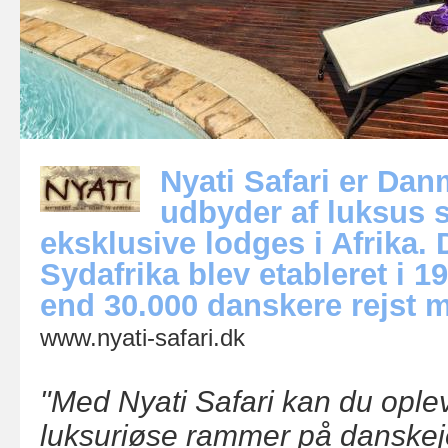
Nyati Safari er Da
udbyder af luksus 
eksklusive lodges i Afrika. 
Sydafrika blev etableret i 
end 30.000 danskere rejst m
www.nyati-safari.dk
"Med Nyati Safari kan du oplev
luksuriøse rammer på danskeje