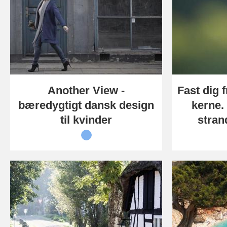
Another View -
Fast dig f
bæredygtigt dansk design
kerne. 
til kvinder
stran